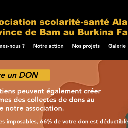
ociation scolarité-santé Ala
vince de Bam au Burkina F
es-nous ?
Notre action
Nos projets
Galerie
re un DON
tiens peuvent également créer
es des collectes de dons au
e notre association.
tes imposables, 66% de votre don est déductibl