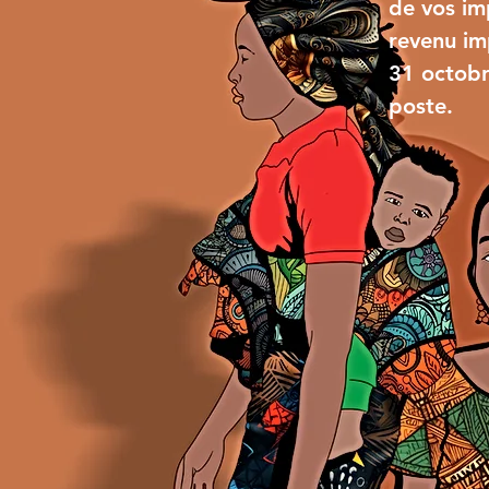
de vos im
revenu imp
31 octobr
poste.