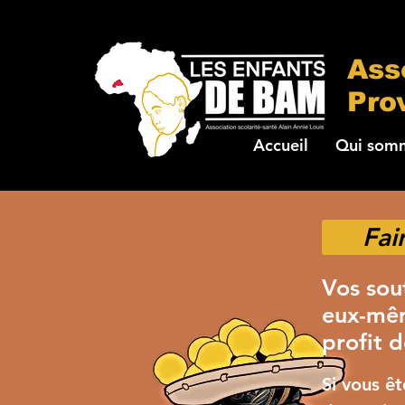
Ass
Pro
Accueil
Qui somm
Fai
Vos sou
eux-mêm
profit d
Si vous ê