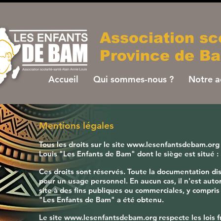
Association sc
Province de B
Accueil
Qui sommes-nous ?
Notre a
Mentions légales
Tous les droits sur le site
www.lesenfantsdebam.org
Louis "Les Enfants de Bam" dont le siège est situé :
Ces droits sont réservés. Toute la documentation di
pour un usage personnel. En aucun cas, il n'est autori
site à des fins publiques ou commerciales, y compris 
"Les Enfants de Bam" a été obtenu.
Le site
www.lesenfantsdebam.org
respecte les lois f