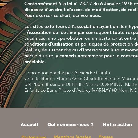
Conformément à la loi n° 78-17 du 6 Janvier 1978 rela
disposez d'un droit d'accès, de modification, de rec
Pour exercer ce droit, écrivez-nous.
Les sites extérieurs à l’association ayant un lien hy
l'Association qui décline par conséquent toute respo
aucun cas, une approbation ou un partenariat entre l’
conditions d'utilisation et politiques de protection d
résilier, de suspendre ou d'interrompre à tout moment
partie du site, y compris notamment pour le contenu, 
préalable.
Conception graphique : Alexandre Caralp
Crédits photo : Photos Anne-Charlotte Barnoin Macram
UN Photo (Eskinder DEBEBE, Marco DORMINO, Martine P
Enfants de Bam. Photo d'Audrey MARNAY (© Nom NOM
Accueil
Qui sommes-nous ?
Notre action
Mentions légales
Presse
Partenaires