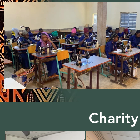
Charity